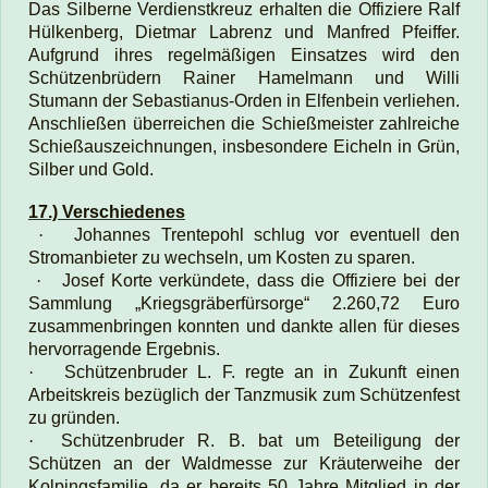
Das Silberne Verdienstkreuz erhalten die Offiziere Ralf
Hülkenberg, Dietmar Labrenz und Manfred Pfeiffer.
Aufgrund ihres regelmäßigen Einsatzes wird den
Schützenbrüdern Rainer Hamelmann und Willi
Stumann der Sebastianus-Orden in Elfenbein verliehen.
Anschließen überreichen die Schießmeister zahlreiche
Schießauszeichnungen, insbesondere Eicheln in Grün,
Silber und Gold.
17.) Verschiedenes
·
Johannes Trentepohl schlug vor eventuell den
Stromanbieter zu wechseln, um Kosten zu sparen.
·
Josef Korte verkündete, dass die Offiziere bei der
Sammlung „Kriegsgräberfürsorge“ 2.260,72 Euro
zusammenbringen konnten und dankte allen für dieses
hervorragende Ergebnis.
·
Schützenbruder L. F.
regte an in Zukunft einen
Arbeitskreis bezüglich der Tanzmusik zum Schützenfest
zu gründen.
·
Schützenbruder R. B.
bat um Beteiligung der
Schützen an der Waldmesse zur Kräuterweihe der
Kolpingsfamilie, da er bereits 50 Jahre Mitglied in der