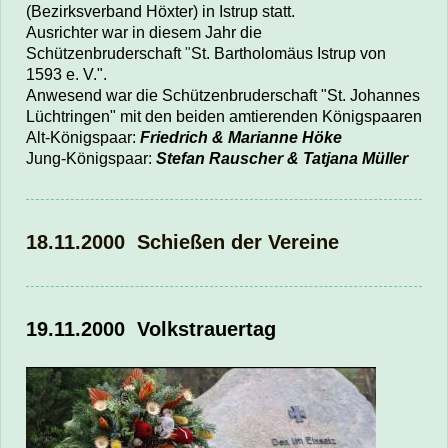
(Bezirksverband Höxter) in Istrup statt.
Ausrichter war in diesem Jahr die
Schützenbruderschaft
"
St. Bartholomäus Istrup von
1593 e. V."
.
Anwesend war die S
chützenbruderschaft "St. Johannes
Lüchtringen" mit den
beiden amtierenden Königspaaren
Alt-Königspaar:
Friedrich & Marianne Höke
Jung-Königspaar:
Stefan Rauscher & Tatjana Müller
18.11.2000 Schießen der Vereine
19.11.2000 Volkstrauertag